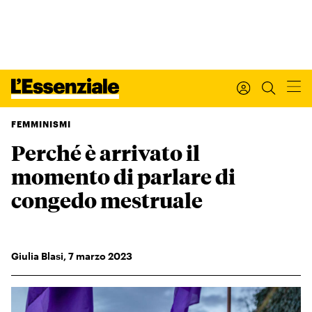
FEMMINISMI
Perché è arrivato il
Xxx
L’ESSENZIALE
momento di parlare di
Leggi Internazionale
Ultimi articoli
congedo mestruale
I tuoi dati personali
I tuoi ordini
INTERNAZIONALE
Giulia Blasi
,
7
marzo 2023
Regala o rinnova
IL SETTIMANALE
Newsletter