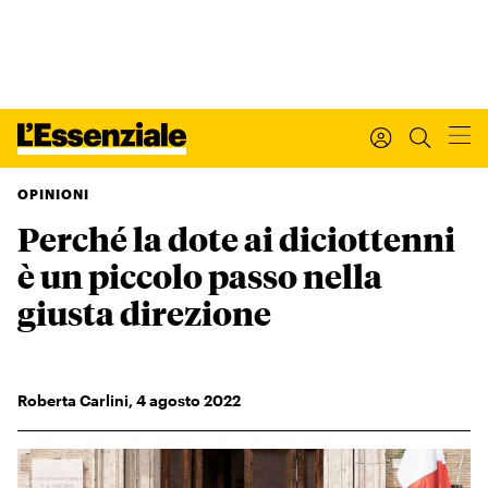
OPINIONI
Perché la dote ai diciottenni
Xxx
L’ESSENZIALE
è un piccolo passo nella
Leggi Internazionale
Ultimi articoli
giusta direzione
I tuoi dati personali
I tuoi ordini
INTERNAZIONALE
Roberta Carlini
,
4
agosto 2022
Regala o rinnova
IL SETTIMANALE
Newsletter