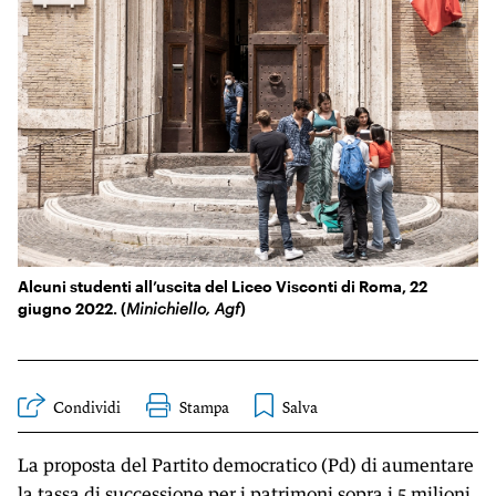
KIDS
Esci
FESTIVAL
L’ESSENZIALE
Alcuni studenti all’uscita del Liceo Visconti di Roma, 22
giugno 2022. (
Minichiello, Agf
)
Condividi
Stampa
La proposta del Partito democratico (Pd) di aumentare
la tassa di successione per i patrimoni sopra i 5 milioni