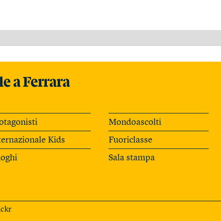
otagonisti
Mondoascolti
ternazionale Kids
Fuoriclasse
oghi
Sala stampa
ickr