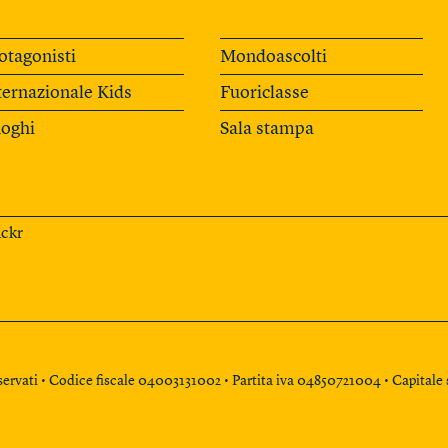
otagonisti
Mondoascolti
ternazionale Kids
Fuoriclasse
oghi
Sala stampa
ickr
 riservati • Codice fiscale 04003131002 • Partita iva 04850721004 • Capital