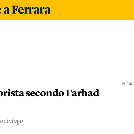
PUBBL
rorista secondo Farhad
sociologo