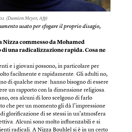
2. (
Damien Meyer, Afp
)
rumento usato per sfogare il proprio disagio,
lio a Nizza commesso da Mohamed
o di una radicalizzazione rapida. Cosa ne
nti e i giovani possono, in particolare per
 molto facilmente e rapidamente. Gli adulti no,
ogno di qualche mese: hanno bisogno di essere
ere un rapporto con la dimensione religiosa.
ano, ora alcuni di loro scelgono di farlo
sto che per un momento gli dà l’impressione
a di glorificazione di se stessi in un’atmosfera
ettiva. Alcuni sono molto influenzabili e si
ti radicali. A Nizza Bouhlel si è in un certo