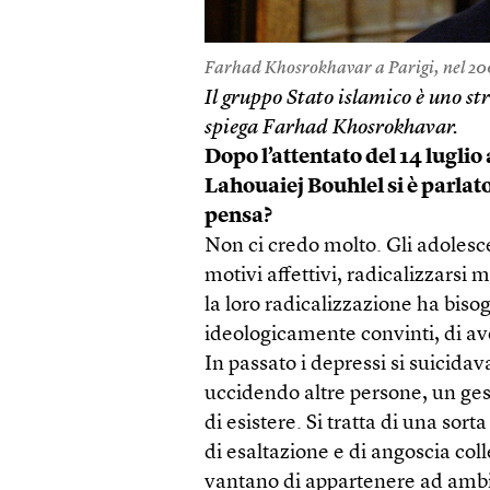
Farhad Khosrokhavar a Parigi, nel 200
Il gruppo Stato islamico è uno st
spiega Farhad Khosrokhavar.
Dopo l’attentato del 14 lug
Lahouaiej Bouhlel si è parlat
pensa?
Non ci credo molto. Gli adolesce
motivi affettivi, radicalizzarsi
la loro radicalizzazione ha bis
ideologicamente convinti, di av
In passato i depressi si suicidav
uccidendo altre persone, un ge
di esistere. Si tratta di una sort
di esaltazione e di angoscia coll
vantano di appartenere ad ambien