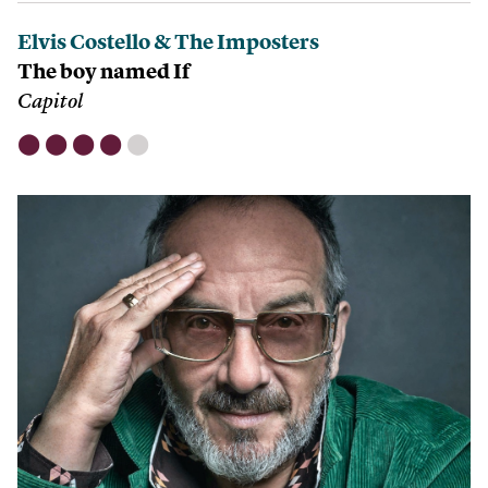
Elvis Costello & The Imposters
The boy named If
Capitol
⬤
⬤
⬤
⬤
⬤