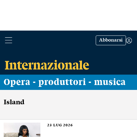
Abbonarsi
Opera - produttori - musica
Island
23
LUG 2026