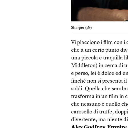
Sharper (
dr
)
Vi piacciono i film con i
che a un certo punto div
una piccola e traquilla 
Middleton) in cerca di un
e perso, lei è dolce ed 
finché non si presenta il
soldi. Quella che sembr
trasforma in un film in c
che nessuno è quello che 
carosello di truffe, doppi
divertente, ma niente di
Alex Godfrey, Empire