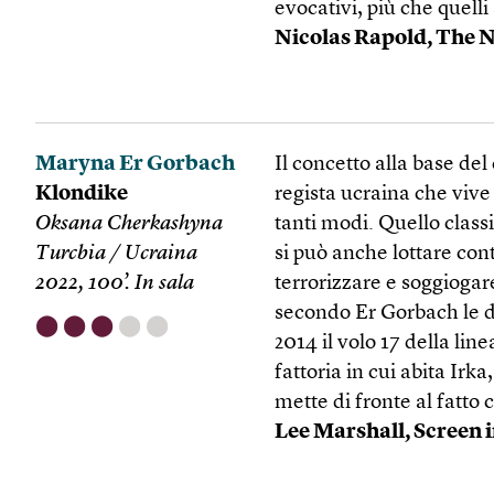
evocativi, più che quelli
Nicolas Rapold, The 
Maryna Er Gorbach
Il concetto alla base d
Klondike
regista ucraina che vive
Oksana Cherkashyna
tanti modi. Quello class
Turcbia / Ucraina
si può anche lottare cont
2022, 100’. In sala
terrorizzare e soggiogar
secondo Er Gorbach le d
⬤
⬤
⬤
⬤
⬤
2014 il volo 17 della li
fattoria in cui abita Irka
mette di fronte al fatto 
Lee Marshall, Screen 