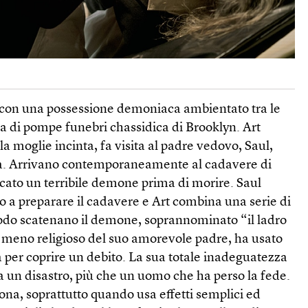
 con una possessione demoniaca ambientato tra le
a di pompe funebri chassidica di Brooklyn. Art
a moglie incinta, fa visita al padre vedovo, Saul,
da. Arrivano contemporaneamente al cadavere di
cato un terribile demone prima di morire. Saul
rlo a preparare il cadavere e Art combina una serie di
odo scatenano il demone, soprannominato “il ladro
, meno religioso del suo amorevole padre, ha usato
 per coprire un debito. La sua totale inadeguatezza
a un disastro, più che un uomo che ha perso la fede.
iona, soprattutto quando usa effetti semplici ed