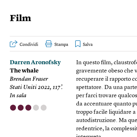
Film
Condividi
Stampa
Darren Aronofsky
In questo film, claustrof
The whale
gravemente obeso che vi
Brendan Fraser
recuperare il rapporto c
Stati Uniti 2022, 117’.
spettatore. Da una parte 
In sala
per farci trovare qualcos
da accentuare quanto pu
⬤
⬤
⬤
⬤
⬤
troppo facile liquidare a
autodistruzione. Ma que
redentrice, la complessit