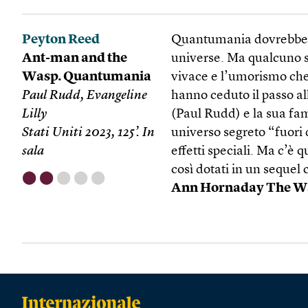
Peyton Reed
Quantumania dovrebbe i
Ant-man and the
universe. Ma qualcuno st
Wasp. Quantumania
vivace e l’umorismo che
Paul Rudd, Evangeline
hanno ceduto il passo al
Lilly
(Paul Rudd) e la sua fam
Stati Uniti 2023, 125’. In
universo segreto “fuori 
sala
effetti speciali. Ma c’è 
così dotati in un sequel 
⬤
⬤
⬤
⬤
⬤
Ann Hornaday The Wa