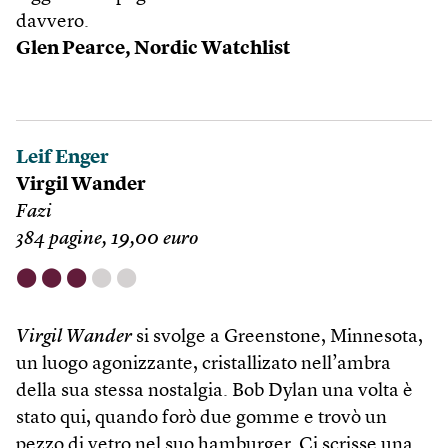
davvero.
Glen Pearce,
Nordic Watchlist
Leif Enger
Virgil Wander
Fazi
384 pagine, 19,00 euro
⬤
⬤
⬤
⬤
⬤
Virgil Wander
si svolge a Green­stone, Minnesota,
un luogo agonizzante, cristallizato nell’ambra
della sua stessa nostalgia. Bob Dylan una volta è
stato qui, quando forò due gomme e trovò un
pezzo di vetro nel suo hamburger. Ci scrisse una