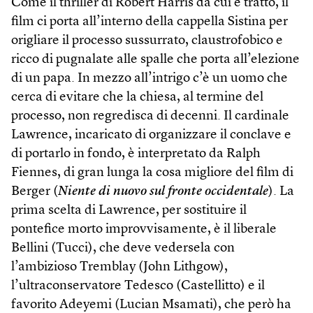
Come il thriller di Robert Harris da cui è tratto, il
film ci porta all’interno della cappella Sistina per
origliare il processo sussurrato, claustrofobico e
ricco di pugnalate alle spalle che porta all’elezione
di un papa. In mezzo all’intrigo c’è un uomo che
cerca di evitare che la chiesa, al termine del
processo, non regredisca di decenni. Il cardinale
Lawrence, incaricato di organizzare il conclave e
di portarlo in fondo, è interpretato da Ralph
Fiennes, di gran lunga la cosa migliore del film di
Berger (
Niente di nuovo sul fronte occidentale
). La
prima scelta di Lawrence, per sostituire il
pontefice morto improvvisamente, è il liberale
Bellini (Tucci), che deve vedersela con
l’ambizioso Tremblay (John Lithgow),
l’ultraconservatore Tedesco (Castellitto) e il
favorito Adeyemi (Lucian Msamati), che però ha