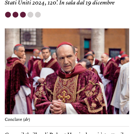
Stati Uniti 2024, 120’. In sala dal 19 dicembre
⬤
⬤
⬤
⬤
⬤
Conclave (
dr
)