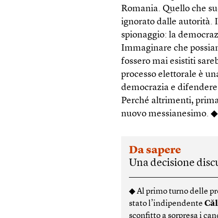
Romania. Quello che suc
ignorato dalle autorità. I
spionaggio: la democrazia
Immaginare che possiam
fossero mai esistiti sare
processo elettorale è un
democrazia e difendere l
Perché altrimenti, prima 
nuovo messianesimo. 
Da sapere
Una decisione discu
◆ Al primo turno delle p
stato l’indipendente
Căl
sconfitto a sorpresa i ca