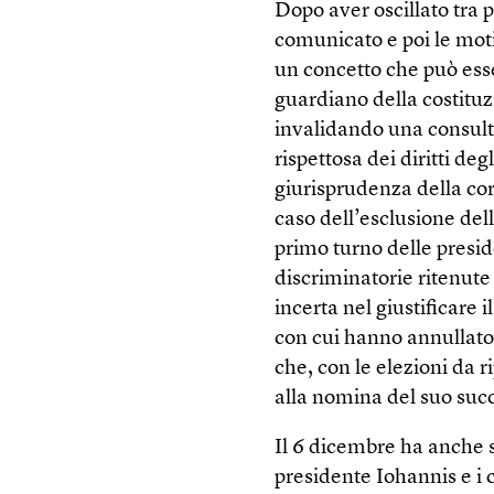
Dopo aver oscillato tra p
comunicato e poi le moti
un concetto che può esse
guardiano della costituzi
invalidando una consulta
rispettosa dei diritti de
giurisprudenza della co
caso dell’esclusione de
primo turno delle presid
discriminatorie ritenute 
incerta nel giustificare 
con cui hanno annullato 
che, con le elezioni da r
alla nomina del suo suc
Il 6 dicembre ha anche se
presidente Iohannis e i 