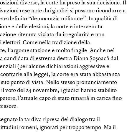
osizioni diverse, la corte ha preso la sua decisione. Il
vazioni rese note dai giudici si possono ricondurre a
re definito “democrazia militante”. In qualità di
one e delle elezioni, la corte è intervenuta
zione ritenuta viziata da irregolarità e non
gli elettori. Come nella tradizione della
rte, l’argomentazione è molto fragile. Anche nel
lla candidata di estrema destra Diana Şoşoacă dal
enziali (per alcune dichiarazioni aggressive e
contrarie alla legge), la corte era stata abbastanza
il suo punto di vista. Nello stesso pronunciamento
il voto del 24 novembre, i giudici hanno stabilito
ipetere, l’attuale capo di stato rimarrà in carica fino
cessore.
gnato la tardiva ripresa del dialogo tra il
cittadini romeni, ignorati per troppo tempo. Ma il