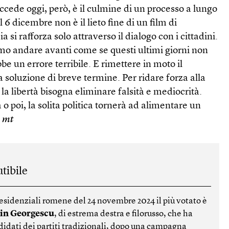
cede oggi, però, è il culmine di un processo a lungo
l 6 dicembre non è il lieto fine di un film di
 si rafforza solo attraverso il dialogo con i cittadini.
o andare avanti come se questi ultimi giorni non
bbe un errore terribile. E rimettere in moto il
a soluzione di breve termine. Per ridare forza alla
a libertà bisogna eliminare falsità e mediocrità.
o poi, la solita politica tornerà ad alimentare un
◆
mt
tibile
residenziali romene del 24 novembre 2024 il più votato è
in Georgescu
, di estrema destra e filorusso, che ha
ndidati dei partiti tradizionali, dopo una campagna