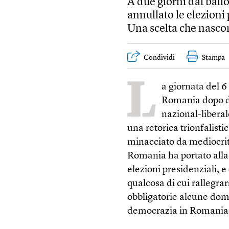
A due giorni dal ball
annullato le elezioni 
Una scelta che nascond
Condividi
Stampa
L
a giornata del 6
Romania dopo di
nazional-liberal
una retorica trionfalistic
minacciato da mediocrità
Romania ha portato alla 
elezioni presidenziali, e
qualcosa di cui rallegra
obbligatorie alcune doma
democrazia in Romania