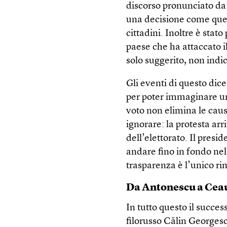
discorso pronunciato da
una decisione come quel
cittadini. Inoltre è stato
paese che ha attaccato i
solo suggerito, non ind
Gli eventi di questo di
per poter immaginare un 
voto non elimina le cau
ignorare: la protesta arr
dell’elettorato. Il presi
andare fino in fondo ne
trasparenza è l’unico ri
Da Antonescu a Cea
In tutto questo il succes
filorusso Călin Georgescu