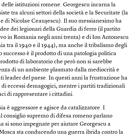
à delle istituzioni romene. Georgescu incarna la
ste tra alcuni settori della società e la Securitate (la
ime di Nicolae Ceaușescu). Il suo messianesimo ha
idee dei legionari della Guardia di ferro (il partito
tivo in Romania negli anni trenta) e di Ion Antonescu
ia tra il 1940 e il 1944), ma anche il tribalismo degli
 successo è il prodotto di una patologia politica
rodotto di laboratorio che però non si sarebbe
senza di un ambiente plasmato dalla mediocrità e
ti leader del paese. In questi anni la frustrazione ha
di eccessi demagogici, mentre i partiti tradizionali
ci di rappresentare i cittadini.
ia è aggressore e agisce da catalizzatore. I
l consiglio supremo di difesa romeno parlano
ina si sono impegnate per aiutare Georgescu a
. Mosca sta conducendo una guerra ibrida contro la