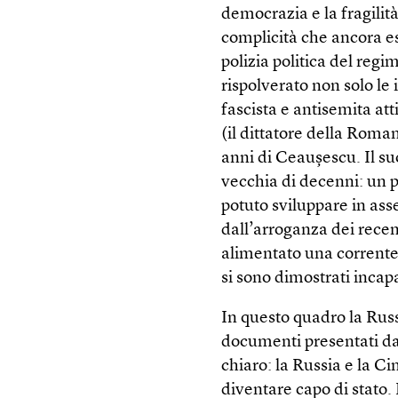
democrazia e la fragilit
complicità che ancora esi
polizia politica del reg
rispolverato non solo le 
fascista e antisemita at
(il dittatore della Roman
anni di Ceaușescu. Il suo
vecchia di decenni: un p
potuto sviluppare in as
dall’arroganza dei recen
alimentato una corrente 
si sono dimostrati incapa
In questo quadro la Russ
documenti presentati da
chiaro: la Russia e la C
diventare capo di stato