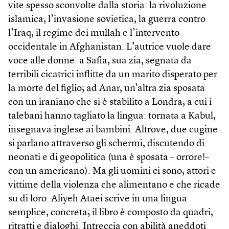
vite spesso sconvolte dalla storia: la rivoluzione
islamica, l’invasione sovietica, la guerra contro
l’Iraq, il regime dei mullah e l’intervento
occidentale in Afghanistan. L’autrice vuole dare
voce alle donne: a Safia, sua zia, segnata da
terribili cicatrici inflitte da un marito disperato per
la morte del figlio; ad Anar, un’altra zia sposata
con un iraniano che si è stabilito a Londra, a cui i
talebani hanno tagliato la lingua: tornata a Kabul,
insegnava inglese ai bambini. Altrove, due cugine
si parlano attraverso gli schermi, discutendo di
neonati e di geopolitica (una è sposata – orrore!–
con un americano). Ma gli uomini ci sono, attori e
vittime della violenza che alimentano e che ricade
su di loro. Aliyeh Ataei scrive in una lingua
semplice, concreta; il libro è composto da quadri,
ritratti e dialoghi. Intreccia con abilità aneddoti