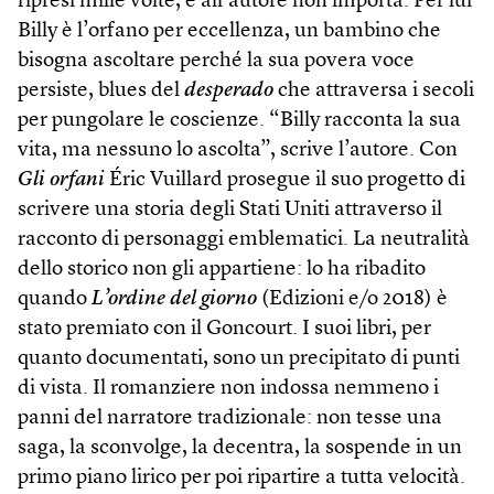
ripresi mille volte, e all’autore non importa. Per lui
Billy è l’orfano per eccellenza, un bambino che
bisogna ascoltare perché la sua povera voce
persiste, blues del
desperado
che attraversa i secoli
per pungolare le coscienze. “Billy racconta la sua
vita, ma nessuno lo ascolta”, scrive l’autore. Con
Gli orfani
Éric Vuillard prosegue il suo progetto di
scrivere una storia degli Stati Uniti attraverso il
racconto di personaggi emblematici. La neutralità
dello storico non gli appartiene: lo ha ribadito
quando
L’ordine del giorno
(Edizioni e/o 2018) è
stato premiato con il Goncourt. I suoi libri, per
quanto documentati, sono un precipitato di punti
di vista. Il romanziere non indossa nemmeno i
panni del narratore tradizionale: non tesse una
saga, la sconvolge, la decentra, la sospende in un
primo piano lirico per poi ripartire a tutta velocità.