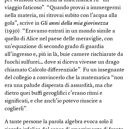
per Winston Churchill la matematica fu “un
viaggio faticoso”. “Quando provai a immergermi
nella materia, mi ritrovai subito con l’acqua alla
gola”, scrive in
Gli anni della mia giovinezza
(1930): “Eravamo entrati in un mondo simile a
quello di Alice nel paese delle meraviglie, con
un’equazione di secondo grado di guardia
all’ingresso e, più in là, buie camere rischiarate da
fuochi sulfurei… dove si diceva vivesse un drago
chiamato Calcolo differenziale”. Fu un insegnante
del collegio a convincerlo che la matematica “non
era una palude disperata di assurdità, ma che
dietro quei buffi geroglifici c’erano ritmi e
significati, e che anch’io potevo riuscire a
coglierli”.
A tante persone la parola algebra evoca solo il