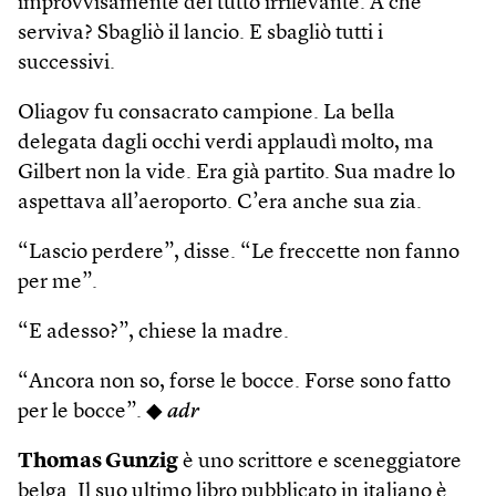
improvvisamente del tutto irrilevante. A che
serviva? Sbagliò il lancio. E sbagliò tutti i
successivi.
Oliagov fu consacrato campione. La bella
delegata dagli occhi verdi applaudì molto, ma
Gilbert non la vide. Era già partito. Sua madre lo
aspettava all’aeroporto. C’era anche sua zia.
“Lascio perdere”, disse. “Le freccette non fanno
per me”.
“E adesso?”, chiese la madre.
“Ancora non so, forse le bocce. Forse sono fatto
per le bocce”. ◆
adr
Thomas Gunzig
è uno scrittore e sceneggiatore
belga. Il suo ultimo libro pubblicato in italiano è