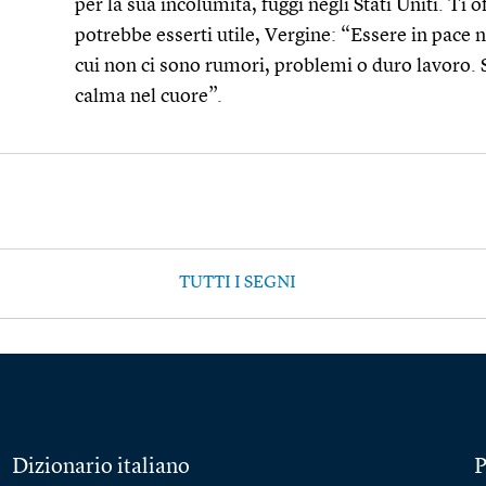
per la sua incolumità, fuggì negli Stati Uniti. Ti 
potrebbe esserti utile, Vergine: “Essere in pace n
cui non ci sono rumori, problemi o duro lavoro. S
calma nel cuore”.
TUTTI I SEGNI
Dizionario italiano
P