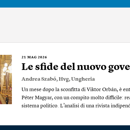
21
MAG 2026
Le sfide del nuovo gov
Andrea Szabó
,
Hvg
,
Ungheria
Un mese dopo la sconfitta di Viktor Orbán, è ent
Péter Magyar, con un compito molto difficile: rea
sistema politico. L’analisi di una rivista indip