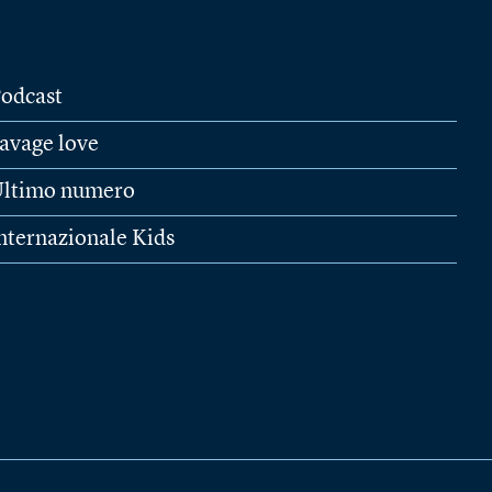
odcast
avage love
ltimo numero
nternazionale Kids