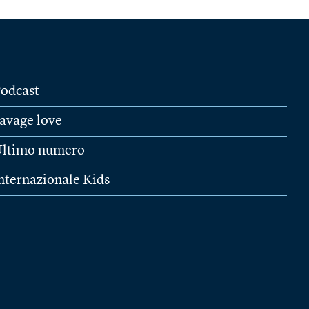
odcast
avage love
ltimo numero
nternazionale Kids