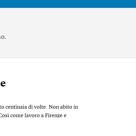
no.
te
o centinaia di volte. Non abito in
. Così come lavoro a Firenze e