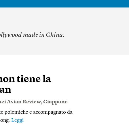
llywood made in China
.
on tiene la
lan
ei Asian Review
,
Giappone
olte polemiche e accompagnato da
Kong.
Leggi