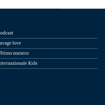
odcast
avage love
ltimo numero
nternazionale Kids