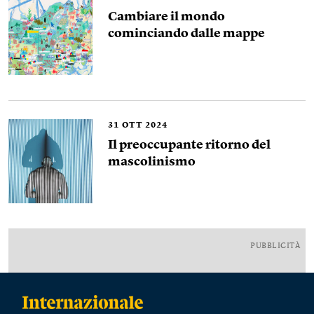
Cambiare il mondo
cominciando dalle mappe
31
OTT 2024
Il preoccupante ritorno del
mascolinismo
PUBBLICITÀ