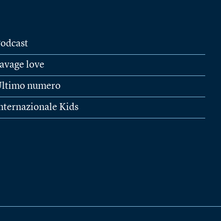
odcast
avage love
ltimo numero
nternazionale Kids