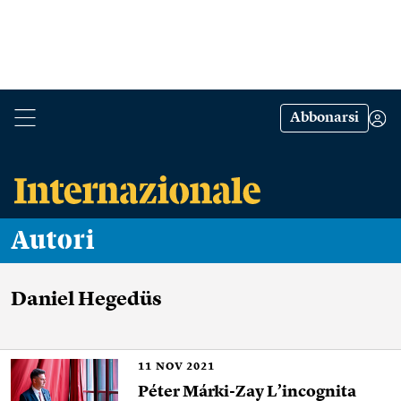
Abbonarsi
Autori
Daniel Hegedüs
11
NOV 2021
Péter Márki-Zay L’incognita