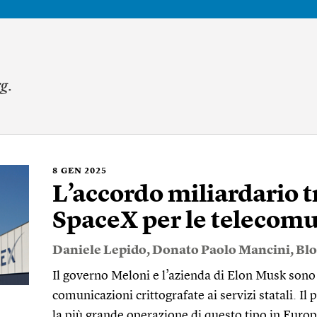
rg
.
8
GEN 2025
L’accordo miliardario tr
SpaceX per le telecom
Daniele Lepido
,
Donato Paolo Mancini
,
Bl
Il governo Meloni e l’azienda di Elon Musk sono i
comunicazioni crittografate ai servizi statali. I
la più grande operazione di questo tipo in Euro