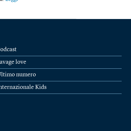
odcast
avage love
ltimo numero
nternazionale Kids