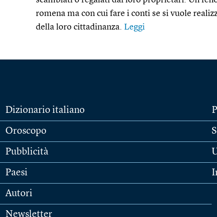
scambiati o regalati dai loro proprietari. Un fe
romena ma con cui fare i conti se si vuole reali
della loro cittadinanza.
Leggi
Dizionario italiano
P
Oroscopo
S
Pubblicità
U
Paesi
I
Autori
Newsletter