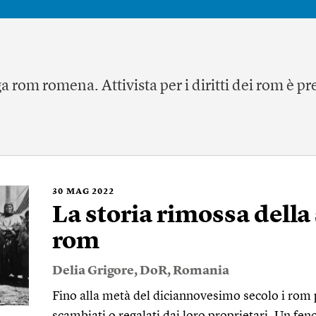
ga rom romena. Attivista per i diritti dei rom è p
30
MAG 2022
La storia rimossa della
rom
Delia Grigore
,
DoR
,
Romania
Fino alla metà del diciannovesimo secolo i rom