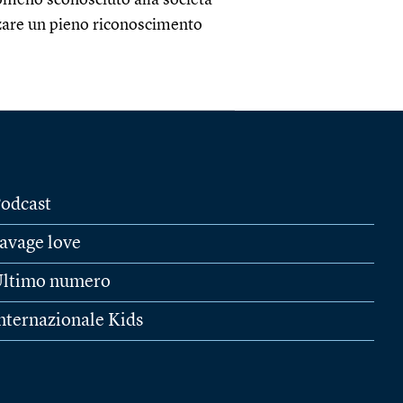
nomeno sconosciuto alla società
zzare un pieno riconoscimento
odcast
avage love
ltimo numero
nternazionale Kids