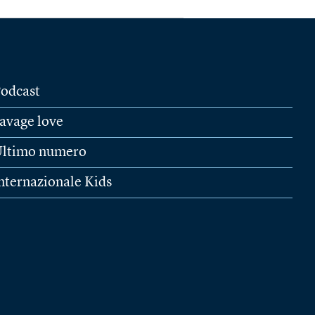
odcast
avage love
ltimo numero
nternazionale Kids