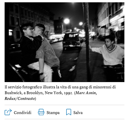
Il servizio fotografico illustra la vita di una gang di minorenni di
Bushwick, a Brooklyn, New York, 1992. (
Marc Asnin,
Redux/Contrasto
)
Condividi
Stampa