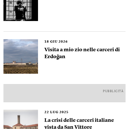
18
GIU 2026
Visita a mio zio nelle carceri di
Erdoğan
PUBBLICITÀ
22
LUG 2025
La crisi delle carceri italiane
vista da San Vittore