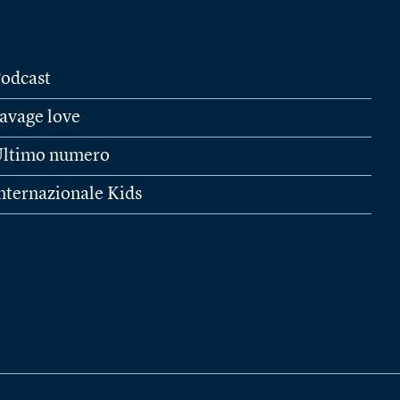
odcast
avage love
ltimo numero
nternazionale Kids