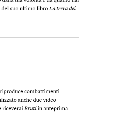
o dalla tua volontà e da quanto hai
a del suo ultimo libro
La terra dei
he riproduce combattimenti
alizzato anche due video
 riceverai
Bruti
in anteprima.