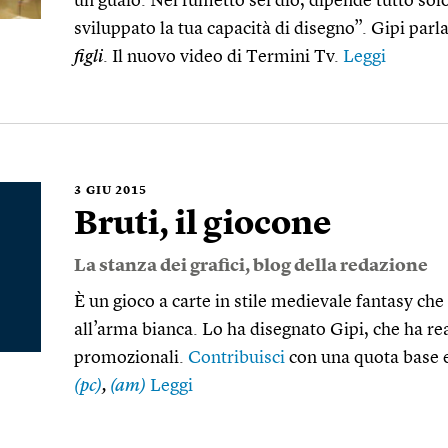
un guaio. Nel fumetto sei dio, dipende tutto sol
sviluppato la tua capacità di disegno”. Gipi parl
figli
. Il nuovo video di Termini Tv.
Leggi
3
GIU 2015
Bruti, il giocone
La stanza dei grafici
, blog della redazione
È un gioco a carte in stile medievale fantasy c
all’arma bianca. Lo ha disegnato Gipi, che ha re
promozionali.
Contribuisci
con una quota base e
(pc)
,
(am)
Leggi