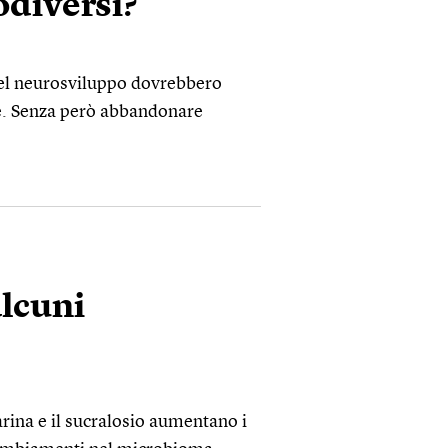
odiversi?
 del neurosviluppo dovrebbero
re. Senza però abbandonare
alcuni
arina e il sucralosio aumentano i