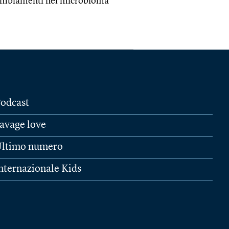
i cambiamenti nel microbioma
odcast
avage love
ltimo numero
nternazionale Kids