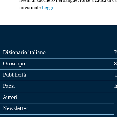
livelli di zucchero nel sangue, forse a causa d
intestinale
Leggi
Dizionario italiano
P
Oroscopo
S
Pubblicità
U
Paesi
I
Autori
Newsletter