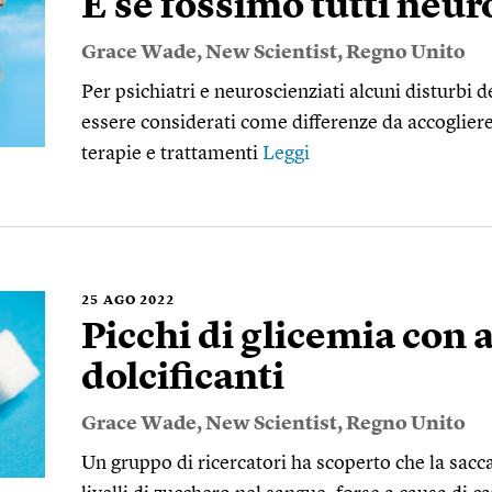
E se fossimo tutti neur
Grace Wade
,
New Scientist
,
Regno Unito
Per psichiatri e neuroscienziati alcuni disturbi
essere considerati come differenze da accoglie
terapie e trattamenti
Leggi
25
AGO 2022
Picchi di glicemia con 
dolcificanti
Grace Wade
,
New Scientist
,
Regno Unito
Un gruppo di ricercatori ha scoperto che la sacc