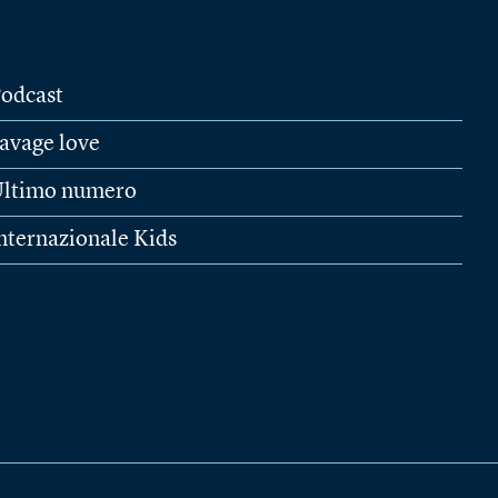
odcast
avage love
ltimo numero
nternazionale Kids