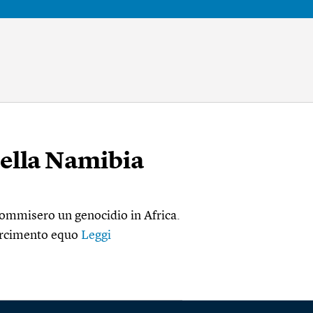
della Namibia
 commisero un genocidio in Africa.
sarcimento equo
Leggi