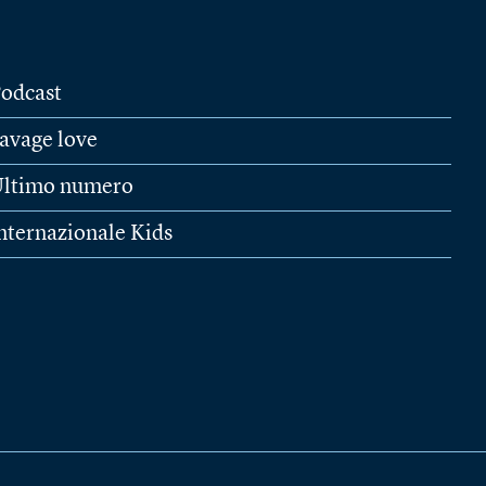
odcast
avage love
ltimo numero
nternazionale Kids