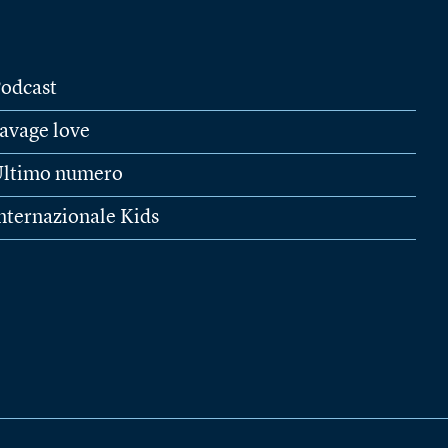
odcast
avage love
ltimo numero
nternazionale Kids