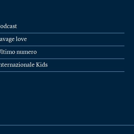
odcast
avage love
ltimo numero
nternazionale Kids