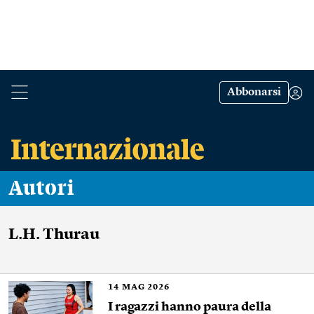
Abbonarsi
Autori
L.H. Thurau
14
MAG 2026
I ragazzi hanno paura della