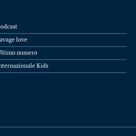
odcast
avage love
ltimo numero
nternazionale Kids