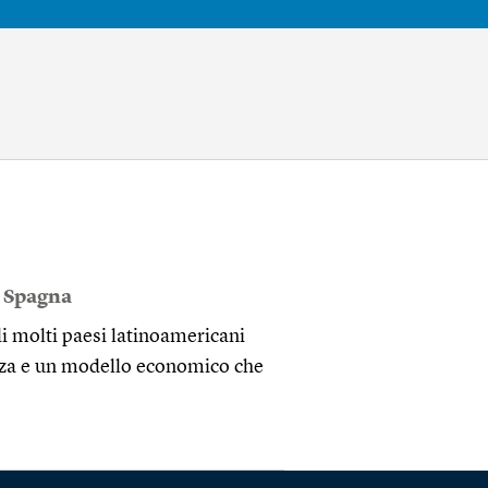
,
Spagna
di molti paesi latinoamericani
anza e un modello economico che