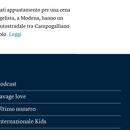
o dati appuntamento per una cena
ngelista, a Modena, hanno un
 autostradale tra Campogalliano
olo.
Leggi
odcast
avage love
ltimo numero
nternazionale Kids