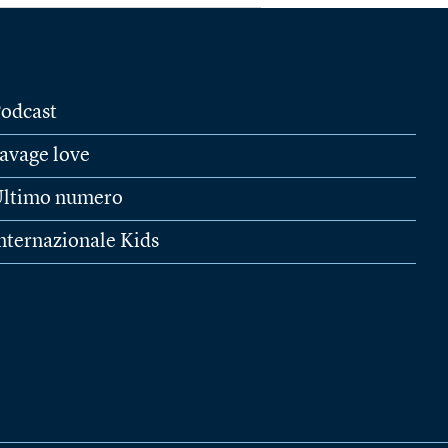
odcast
avage love
ltimo numero
nternazionale Kids