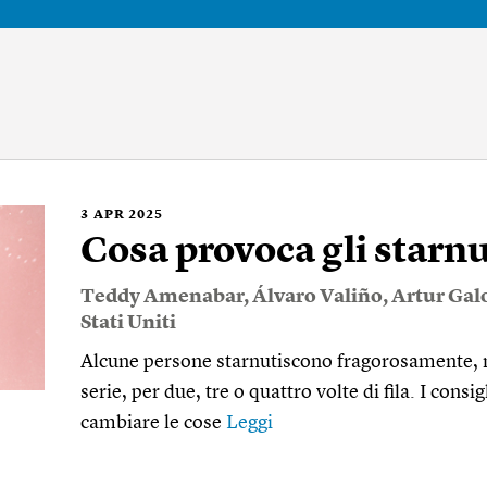
3
APR 2025
Cosa provoca gli starn
Teddy Amenabar
,
Álvaro Valiño
,
Artur Gal
Stati Uniti
Alcune persone starnutiscono fragorosamente, me
serie, per due, tre o quattro volte di fila. I consi
cambiare le cose
Leggi