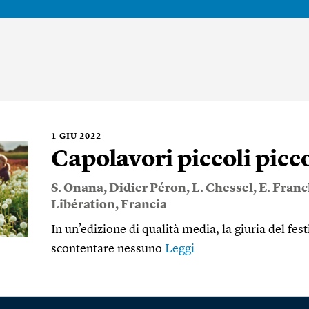
1
GIU 2022
Capolavori piccoli picco
S. Onana
,
Didier Péron
,
L. Chessel
,
E. Fran
Libération
,
Francia
In un’edizione di qualità media, la giuria del fes
scontentare nessuno
Leggi