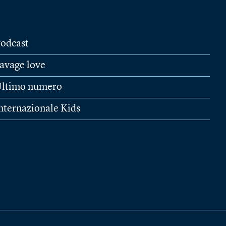
odcast
avage love
ltimo numero
nternazionale Kids