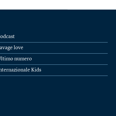
odcast
avage love
ltimo numero
nternazionale Kids