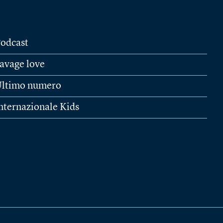
odcast
avage love
ltimo numero
nternazionale Kids