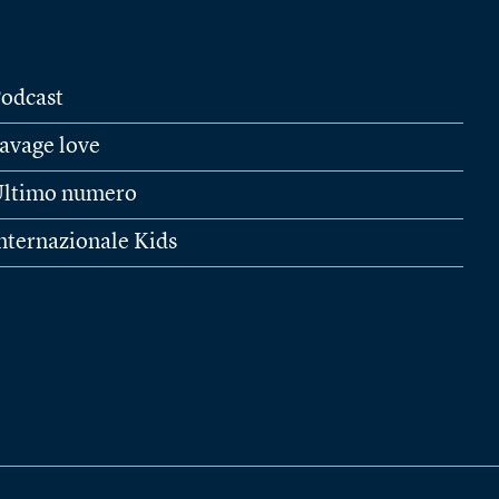
odcast
avage love
ltimo numero
nternazionale Kids