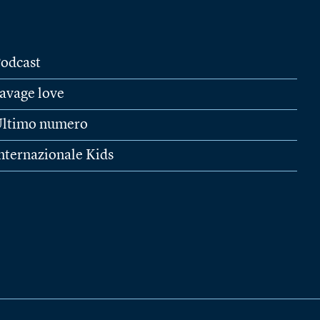
odcast
avage love
ltimo numero
nternazionale Kids