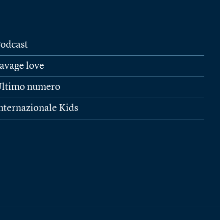
odcast
avage love
ltimo numero
nternazionale Kids