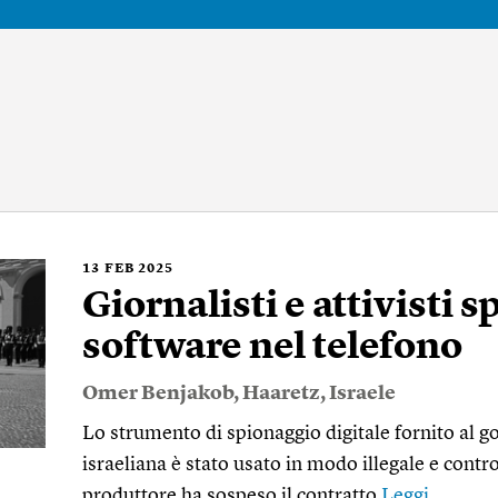
13
FEB 2025
Giornalisti e attivisti s
software nel telefono
Omer Benjakob
,
Haaretz
,
Israele
Lo strumento di spionaggio digitale fornito al g
israeliana è stato usato in modo illegale e contro
produttore ha sospeso il contratto
Leggi