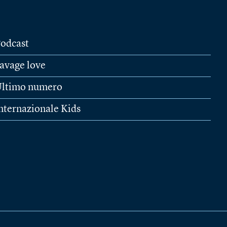
odcast
avage love
ltimo numero
nternazionale Kids