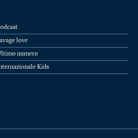
odcast
avage love
ltimo numero
nternazionale Kids