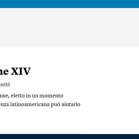
ne XIV
niti
ense, eletto in un momento
ienza latinoamericana può aiutarlo