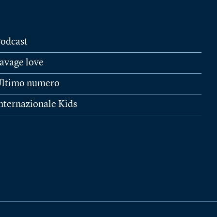
odcast
avage love
ltimo numero
nternazionale Kids