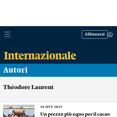
Abbonarsi
Autori
Théodore Laurent
16
OTT 2025
Un prezzo più equo per il cacao