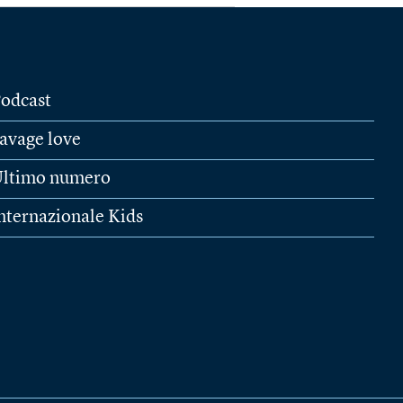
odcast
avage love
ltimo numero
nternazionale Kids