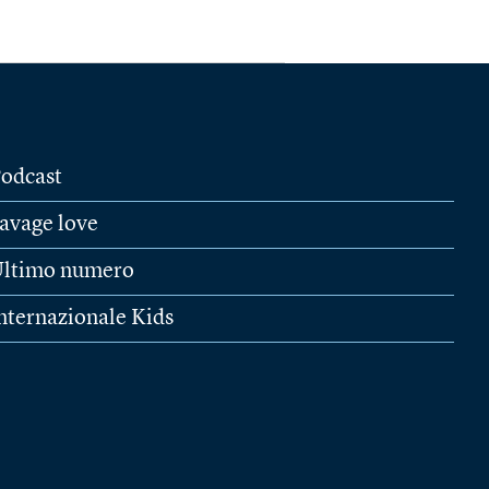
odcast
avage love
ltimo numero
nternazionale Kids