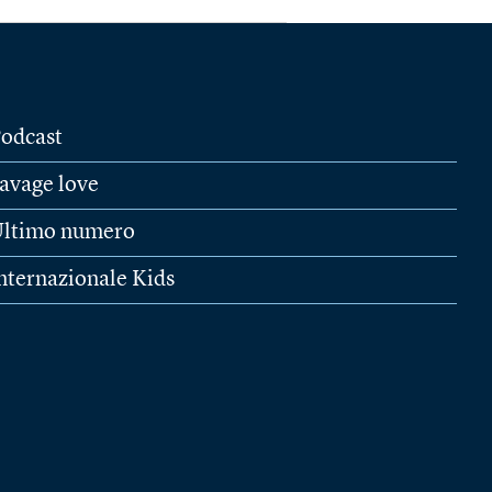
odcast
avage love
ltimo numero
nternazionale Kids